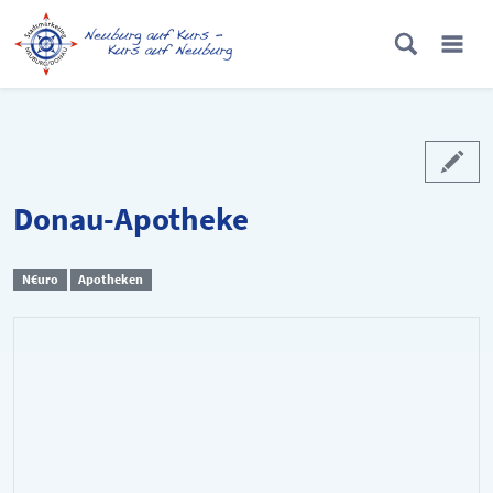
Donau-Apotheke
N€uro
Apotheken