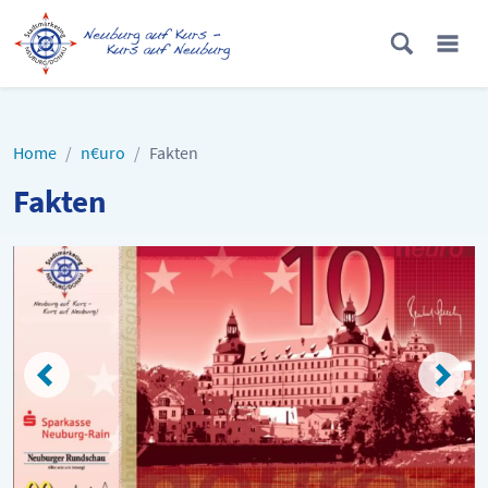
Home
n€uro
Fakten
Fakten