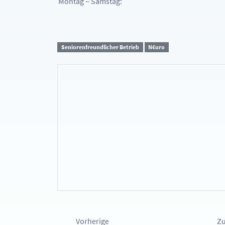
Montag – Samstag:
Seniorenfreundlicher Betrieb
N€uro
Vorherige
Zu