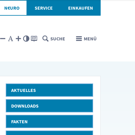
N€URO
SERVICE
EINKAUFEN
SUCHE
MENÜ
AKTUELLES
DOWNLOADS
FAKTEN