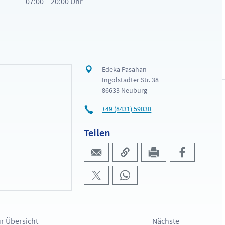
07:00 – 20:00 Uhr
Edeka Pasahan
Ingolstädter Str. 38
86633 Neuburg
+49 (8431) 59030
Teilen
r Übersicht
Nächste