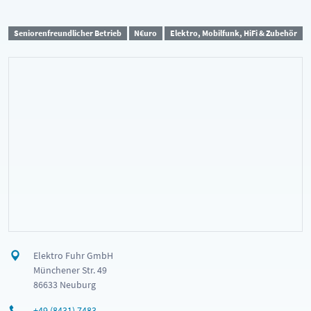
Seniorenfreundlicher Betrieb
N€uro
Elektro, Mobilfunk, HiFi & Zubehör
Elektro Fuhr GmbH
Münchener Str. 49
86633 Neuburg
+49 (8431) 7483