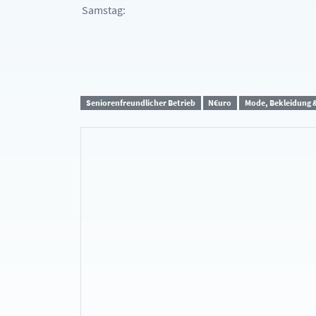
Samstag:
Seniorenfreundlicher Betrieb
N€uro
Mode, Bekleidung &