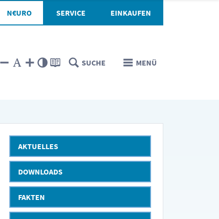
N€URO
SERVICE
EINKAUFEN
SUCHE
MENÜ
AKTUELLES
DOWNLOADS
FAKTEN