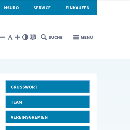
N€URO
SERVICE
EINKAUFEN
SUCHE
MENÜ
GRUSSWORT
TEAM
VEREINSGREMIEN