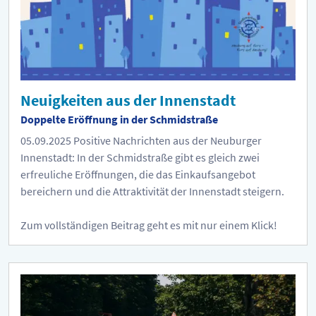
Neuigkeiten aus der Innenstadt
Doppelte Eröffnung in der Schmidstraße
05.09.2025
Positive Nachrichten aus der Neuburger
Innenstadt: In der Schmidstraße gibt es gleich zwei
erfreuliche Eröffnungen, die das Einkaufsangebot
bereichern und die Attraktivität der Innenstadt steigern.
Zum vollständigen Beitrag geht es mit nur einem Klick!