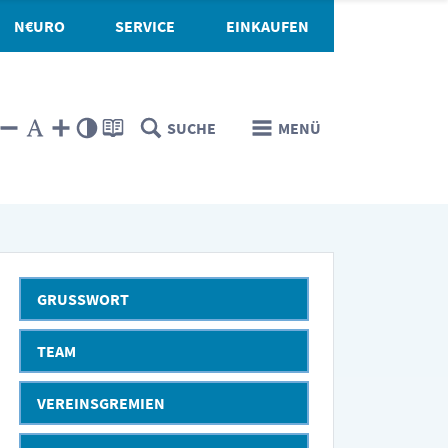
N€URO
SERVICE
EINKAUFEN
SUCHE
MENÜ
GRUSSWORT
TEAM
VEREINSGREMIEN