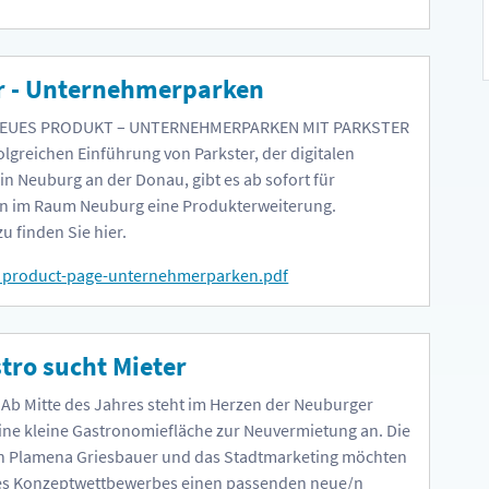
r - Unternehmerparken
EUES PRODUKT – UNTERNEHMERPARKEN MIT PARKSTER
olgreichen Einführung von Parkster, der digitalen
in Neuburg an der Donau, gibt es ab sofort für
 im Raum Neuburg eine Produkterweiterung.
zu finden Sie hier.
_product-page-unternehmerparken.pdf
tro sucht Mieter
b Mitte des Jahres steht im Herzen der Neuburger
ine kleine Gastronomiefläche zur Neuvermietung an. Die
n Plamena Griesbauer und das Stadtmarketing möchten
ines Konzeptwettbewerbes einen passenden neue/n