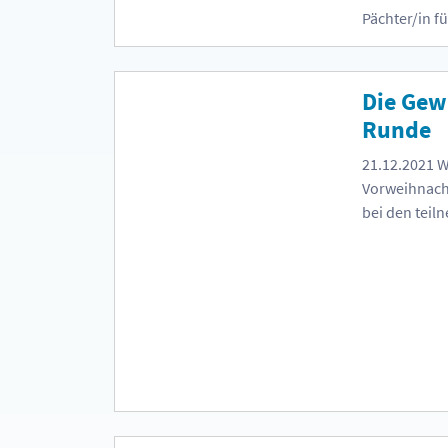
Pächter/in f
Die Gew
Runde
21.12.2021
W
Vorweihnacht
bei den teil
Schaufenster
Teilnahmeka
Weihnachtswö
im Stadtmar
gewinnen! Die Gewinne können ab Mittwoch, 9 Uhr bis Donnerstag,
16 Uhr im Stadt
Feiertagen is
wie gewohnt für Sie da. 
VANILLEKIPFERLREZEPT Gewinner: 1.