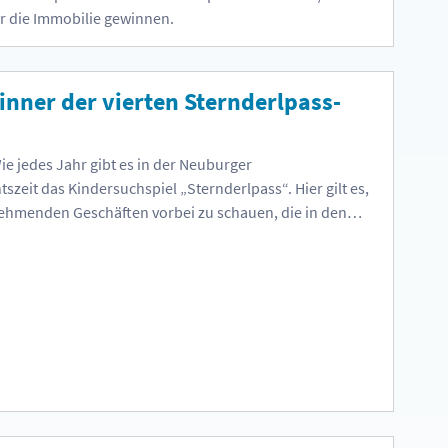
ür die Immobilie gewinnen.
inner der vierten Sternderlpass-
ie jedes Jahr gibt es in der Neuburger
szeit das Kindersuchspiel „Sternderlpass“. Hier gilt es,
nehmenden Geschäften vorbei zu schauen, die in den
n versteckten Buchstaben zu finden, in der
rte entsprechend einzutragen und somit die gesuchten
rter zu erraten. Danach nur noch die ausgefüllte Karte
keting abgeben und mit etwas Glück am Dienstagabend
marketing-Büro abgeholt werden. Zwischen den
t die Geschäftsstelle geschlossen. Ab 10. Januar sind wir
Ziehung 4 Lösungswort:
 Yannik Seitz 2. Emilia Reichelt