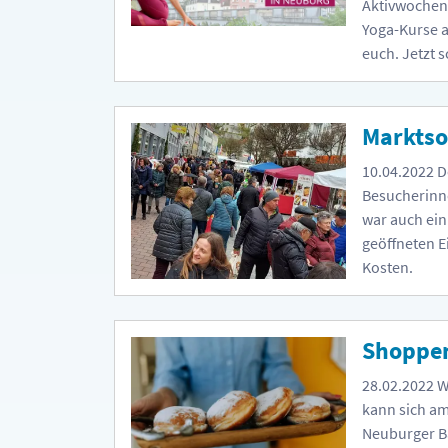
Aktivwochen 
Yoga-Kurse a
euch. Jetzt
Marktso
10.04.2022
D
Besucherinne
war auch ein
geöffneten E
Kosten.
Shoppe
28.02.2022
W
kann sich am
Neuburger B